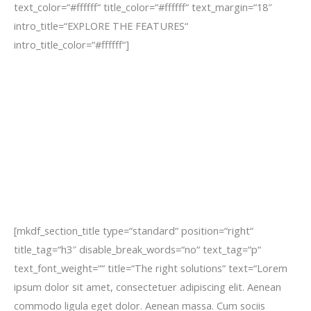
text_color=“#ffffff“ title_color=“#ffffff“ text_margin=“18″
intro_title=“EXPLORE THE FEATURES“
intro_title_color=“#ffffff“]
[mkdf_section_title type=“standard“ position=“right“
title_tag=“h3″ disable_break_words=“no“ text_tag=“p“
text_font_weight=““ title=“The right solutions“ text=“Lorem
ipsum dolor sit amet, consectetuer adipiscing elit. Aenean
commodo ligula eget dolor. Aenean massa. Cum sociis