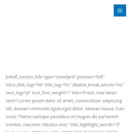
Zum
Inhalt
springen
[mkdf_section_title type=“standard“ position=“left“
intro_title_tag=“h6″ title_tag=“h1″ disable_break_words=“no“
text_tag=“p“ text_font_weight=““ title=“Fresh, new ideas“
text=“Lorem ipsum dolor sit amet, consectetuer adipiscing
elit. Aenean commodo ligula eget dolor. Aenean massa. Cum
sociis Theme natoque penatibus et magnis dis parturient
montes, nascetur ridiculus mus.“ title_hightlight_words=“3″