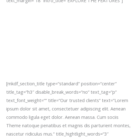
text_margin=“18″ intro_title=“EXPLORE THE FEATURES“]
[mkdf_section_title type=“standard“ position=“center“
title_tag=“h3″ disable_break_words=“no“ text_tag=“p“
text_font_weight=““ title=“Our trusted clients“ text=“Lorem
ipsum dolor sit amet, consectetuer adipiscing elit. Aenean
commodo ligula eget dolor. Aenean massa. Cum sociis
Theme natoque penatibus et magnis dis parturient montes,
nascetur ridiculus mus.“ title_hightlight_words=“3″