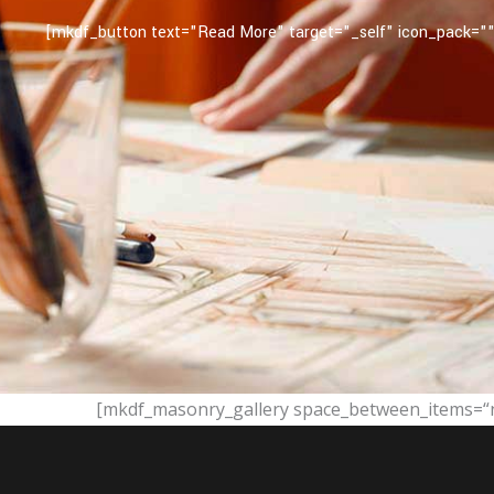
[mkdf_button text="Read More" target="_self" icon_pack="" 
[mkdf_masonry_gallery space_between_items=“n