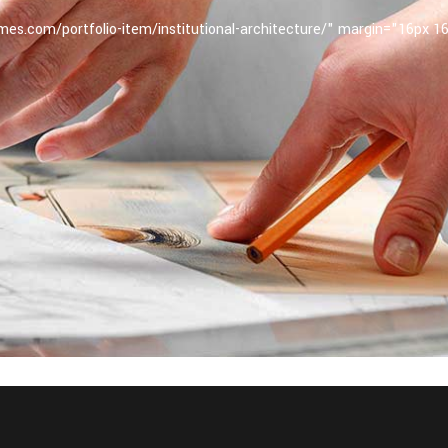
mes.com/portfolio-item/institutional-architecture/" margin="16px