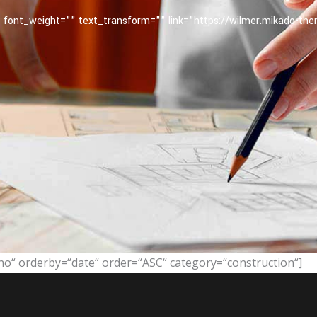
font_weight="" text_transform="" link="https://wilmer.mikado-the
o“ orderby=“date“ order=“ASC“ category=“construction“]