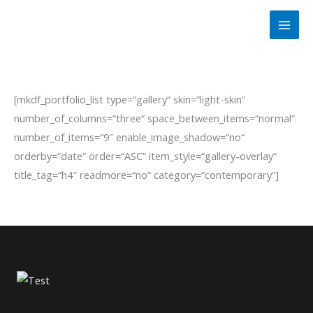
Zum
Inhalt
springen
[mkdf_portfolio_list type=“gallery“ skin=“light-skin“
number_of_columns=“three“ space_between_items=“normal“
number_of_items=“9″ enable_image_shadow=“no“
orderby=“date“ order=“ASC“ item_style=“gallery-overlay“
title_tag=“h4″ readmore=“no“ category=“contemporary“]