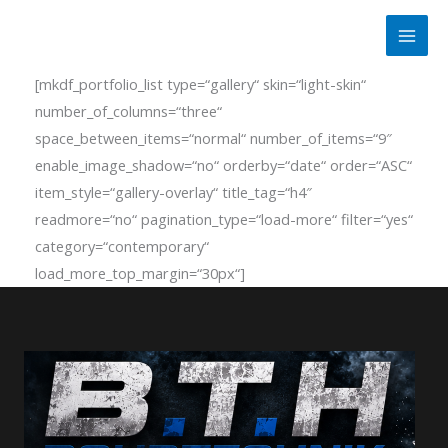
Zum
Inhalt
springen
[mkdf_portfolio_list type=“gallery“ skin=“light-skin“
number_of_columns=“three“
space_between_items=“normal“ number_of_items=“9″
enable_image_shadow=“no“ orderby=“date“ order=“ASC“
item_style=“gallery-overlay“ title_tag=“h4″
readmore=“no“ pagination_type=“load-more“ filter=“yes“
category=“contemporary“
load_more_top_margin=“30px“]